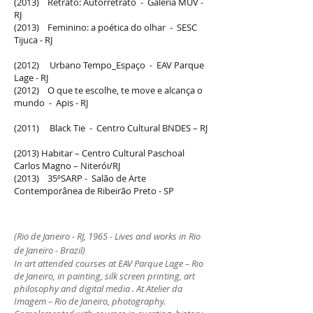
(2013) Retrato: Autorretrato - Galeria MUV -
RJ
(2013) Feminino: a poética do olhar - SESC
Tijuca - RJ
(2012) Urbano Tempo_Espaço - EAV Parque
Lage - RJ
(2012) O que te escolhe, te move e alcança o
mundo - Apis - RJ
(2011) Black Tie - Centro Cultural BNDES – RJ
(2013) Habitar –
Centro Cultural Paschoal
Carlos Magno – Niterói/RJ
(2013) 35ºSARP - Salão de Arte
Contemporânea de Ribeirão Preto - SP
(Rio de Janeiro - RJ, 1965 - Lives and works in Rio
de Janeiro - Brazil)
In art attended courses at EAV Parque Lage – Rio
de Janeiro, in painting, silk screen printing, art
philosophy and digital media . At Atelier da
Imagem – Rio de Janeiro, photography.