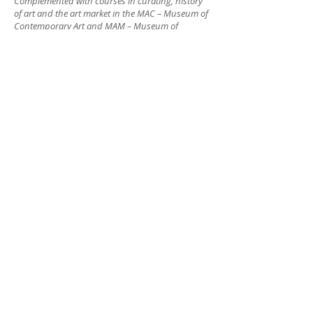
Complemented with courses in curating, history
of art and the art market in the MAC – Museum of
Contemporary Art and MAM – Museum of
Modern Art, Rio de JAneiro. Graduated in civil
engineering and Fashion Design at ESMOD -
Paris.
Recent Exhibition:
(2014) Poetic Changes : Passage Sound -
Cultural Center Justiça Federal - RJ
(2013) SARA 17: displacements - Cultural Center
Justiça Federal - RJ
(2013) Urban - C C Maria Tereza Vieira - RJ
(2013) Digital Urban 10 - EAV - Parque Lage - RJ
(2013) Female: The poetics of the gaze - SESC
Tijuca - RJ
(2013) Portrait: Self Portrait - Galley MUV - RJ
– EAV, RJ
(2012
)
Urban Time_Space
What you choose moves you and
(2012
)
reaches the world
– Apis, RJ
(2011
)
Black Tie – C C BNDES, RJ