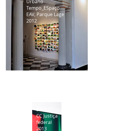
Urbano
Tempo_ESpaço
EAV, Parque Lage
2012
35º SARP
Salão de Arte Contemporânea de
Ribeirão Preto
2010
SARA17
CC Justiça
federal
2013