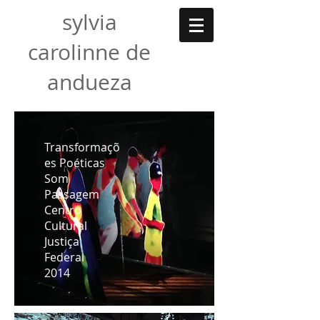
sylvia
carolinne de
andueza
Transformaçõ
es Poéticas
Som
Passagem
Centro
Cultural
Justiça
Federal
2014