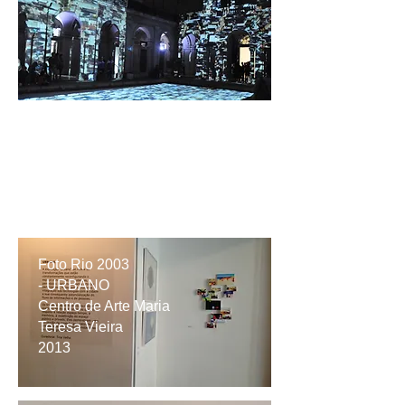
Digital Urbano
#10
EAV Parque
Lage
2013
Foto Rio 2003
-
URBANO
Centro de Arte Maria
Teresa Vieira
2013