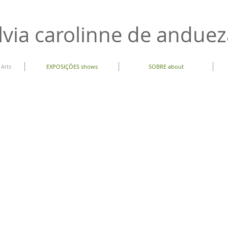
lvia carolinne de andue
 Arts
EXPOSIÇÕES shows
SOBRE about