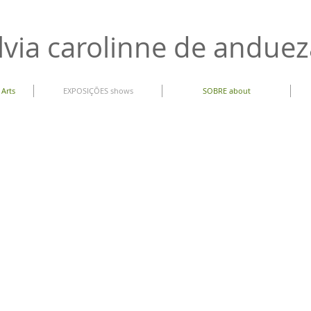
lvia carolinne de andue
 Arts
EXPOSIÇÕES shows
SOBRE about